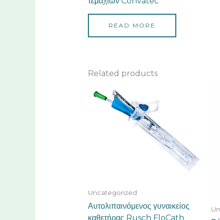
τεμαχίων Convatec
READ MORE
Related products
Uncategorized
Αυτολιπαινόμενος γυναικείος
Un
καθετήρας Rusch FloCath