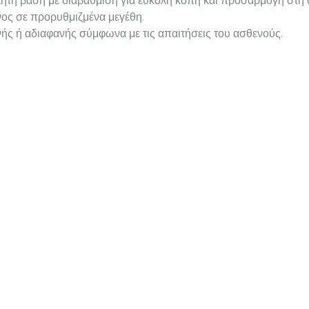
τη βάση με διαβάθμιση για εύκολη κοπή και προσαρμογή στη 
ένος σε προρυθμιζμένα μεγέθη.
νής ή αδιαφανής σύμφωνα με τις απαιτήσεις του ασθενούς.